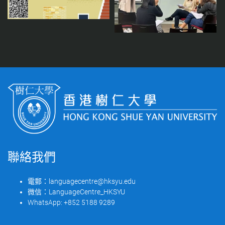
聯絡我們
電郵：
languagecentre@hksyu.edu
微信：
LanguageCentre_HKSYU
WhatsApp:
+852 5188 9289