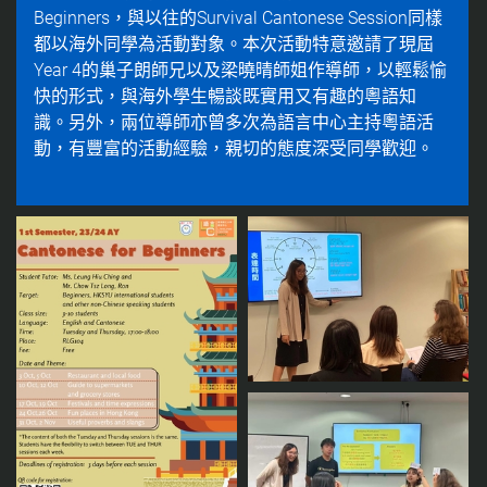
Beginners，與以往的Survival Cantonese Session同樣
都以海外同學為活動對象。本次活動特意邀請了現屆
Year 4的巢子朗師兄以及梁曉晴師姐作導師，以輕鬆愉
快的形式，與海外學生暢談既實用又有趣的粵語知
識。另外，兩位導師亦曾多次為語言中心主持粵語活
動，有豐富的活動經驗，親切的態度深受同學歡迎。