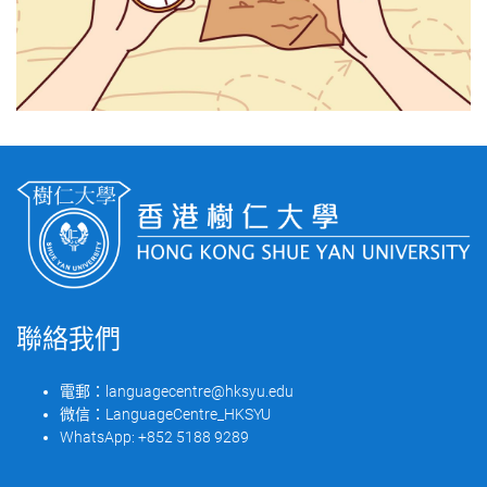
聯絡我們
電郵：
languagecentre@hksyu.edu
微信：
LanguageCentre_HKSYU
WhatsApp:
+852 5188 9289