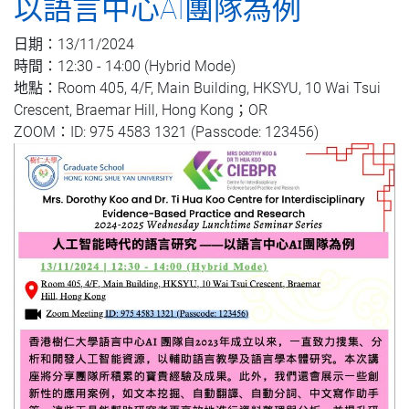
以語言中心AI團隊為例
日期：13/11/2024
時間：12:30 - 14:00 (Hybrid Mode)
地點：Room 405, 4/F, Main Building, HKSYU, 10 Wai Tsui
Crescent, Braemar Hill, Hong Kong；OR
ZOOM：ID: 975 4583 1321 (Passcode: 123456)