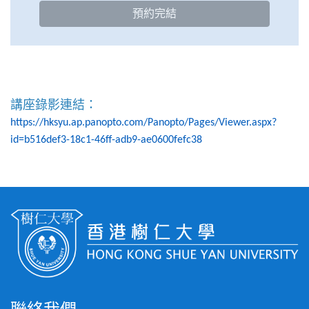
預約完結
講座錄影連結：
https://hksyu.ap.panopto.com/Panopto/Pages/Viewer.aspx?
id=b516def3-18c1-46ff-adb9-ae0600fefc38