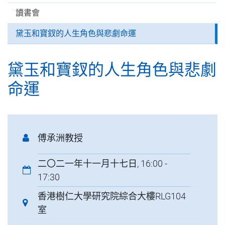
讀書會
黛⽟和寶釵的⼈⽣⾓⾊與悲劇命運
黛⽟和寶釵的⼈⽣⾓⾊與悲劇
命運
傅承洲教授
二〇二一年十一月十七日, 16:00 -
17:30
香港樹仁大學研究院綜合大樓RLG104
室