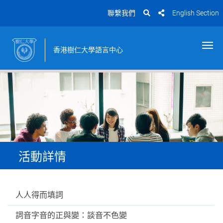
聯繫我們
English Section
香港樹仁大學語言中心
活動詳情
人人得而填詞
詞音字音的正與變：談音不色變